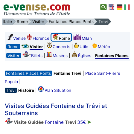
Italie
Rome
Visiter
Fontaines Places Ponts
Trevi
Venise
Florence
Rome
Milan
|
|
|
Rome
Visiter
Concerts
Utile
Météo
|
|
|
Visiter
Billets
Musées
Églises
Fontaines Places
|
|
Fontaines Places Ponts
Fontaine Trevi
Place Saint-Pierre
|
Popolo
|
Trevi
Histoire
Plan Situation
Visites Guidées Fontaine de Trévi et
Souterrains
➤
Visite Guidée
Fontaine
Trevi
35€