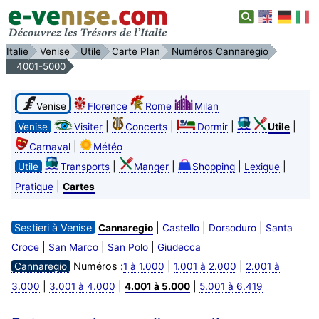
Italie
Venise
Utile
Carte Plan
Numéros Cannaregio
4001-5000
Venise
Florence
Rome
Milan
|
|
|
|
Venise
Visiter
Concerts
Dormir
Utile
|
Carnaval
Météo
|
|
|
|
Utile
Transports
Manger
Shopping
Lexique
|
Pratique
Cartes
Sestieri à Venise
|
|
|
Cannaregio
Castello
Dorsoduro
Santa
|
|
|
Croce
San Marco
San Polo
Giudecca
Numéros :
|
|
Cannaregio
1 à 1.000
1.001 à 2.000
2.001 à
|
|
|
3.000
3.001 à 4.000
4.001 à 5.000
5.001 à 6.419