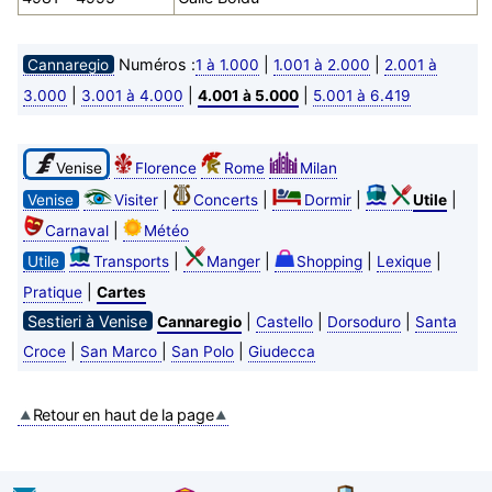
Numéros :
|
|
Cannaregio
1 à 1.000
1.001 à 2.000
2.001 à
|
|
|
3.000
3.001 à 4.000
4.001 à 5.000
5.001 à 6.419
Venise
Florence
Rome
Milan
|
|
|
|
Venise
Visiter
Concerts
Dormir
Utile
|
Carnaval
Météo
|
|
|
|
Utile
Transports
Manger
Shopping
Lexique
|
Pratique
Cartes
Sestieri à Venise
|
|
|
Cannaregio
Castello
Dorsoduro
Santa
|
|
|
Croce
San Marco
San Polo
Giudecca
Retour en haut de la page