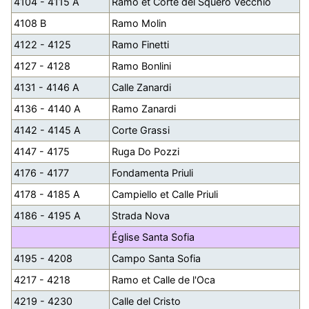
4104 - 4115 A
Ramo et Corte del Squero Vecchio
4108 B
Ramo Molin
4122 - 4125
Ramo Finetti
4127 - 4128
Ramo Bonlini
4131 - 4146 A
Calle Zanardi
4136 - 4140 A
Ramo Zanardi
4142 - 4145 A
Corte Grassi
4147 - 4175
Ruga Do Pozzi
4176 - 4177
Fondamenta Priuli
4178 - 4185 A
Campiello et Calle Priuli
4186 - 4195 A
Strada Nova
Église Santa Sofia
4195 - 4208
Campo Santa Sofia
4217 - 4218
Ramo et Calle de l'Oca
4219 - 4230
Calle del Cristo