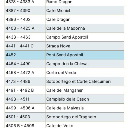
4378 - 4383 A
Ramo Dragan
4387 - 4390
Calle Michiel
4396 - 4402
Calle Dragan
4403 - 4425 A
Calle de la Madonna
4433 - 4463
Campo Santi Apostoli
4441 - 4441 C
Strada Nova
4452
Pont Santi Apostoli
4464 - 4490
Campo drio la Chiesa
4468 - 4472 A
Corte del Verde
4473 - 4486
Sotoportego et Corte Catecumeni
4491 - 4492 B
Calle del Manganer
4493 - 4511
Campiello de la Cason
4499 - 4506 A
Calle de la Malvasia
4501 - 4503
Sotoportego del Tragheto
4506 B - 4508
Calle del Volto