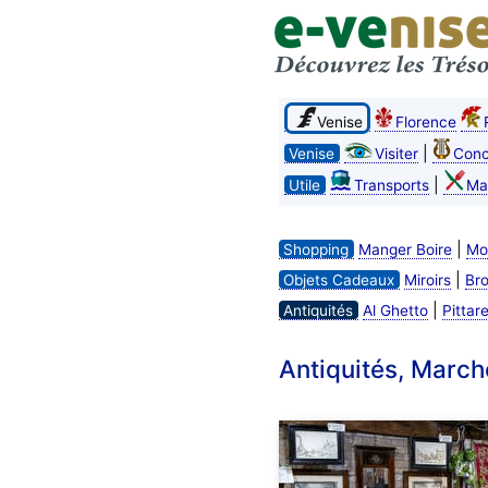
Venise
Florence
|
Venise
Visiter
Conc
|
Utile
Transports
Ma
|
Shopping
Manger Boire
Mo
|
Objets Cadeaux
Miroirs
Br
|
Antiquités
Al Ghetto
Pittare
Antiquités, March