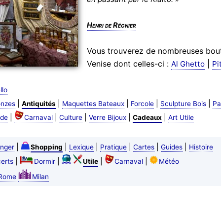
Henri de Régnier
Vous trouverez de nombreuses bout
Venise dont celles-ci :
|
Al Ghetto
Pi
llo
|
|
|
|
|
onzes
Antiquités
Maquettes Bateaux
Forcole
Sculpture Bois
Pa
|
|
|
|
|
de
Carnaval
Culture
Verre Bijoux
Cadeaux
Art Utile
|
|
|
|
|
|
nger
Shopping
Lexique
Pratique
Cartes
Guides
Histoire
|
|
|
|
erts
Dormir
Utile
Carnaval
Météo
Rome
Milan