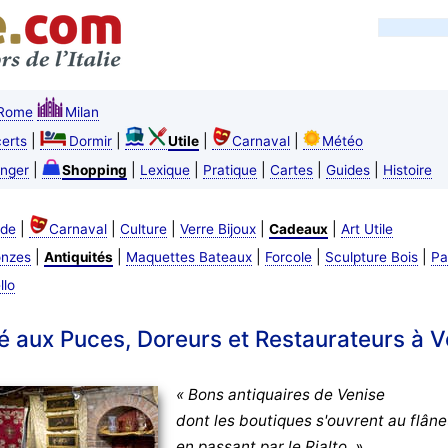
Rome
Milan
|
|
|
|
erts
Dormir
Utile
Carnaval
Météo
|
|
|
|
|
|
nger
Shopping
Lexique
Pratique
Cartes
Guides
Histoire
|
|
|
|
|
de
Carnaval
Culture
Verre Bijoux
Cadeaux
Art Utile
|
|
|
|
|
onzes
Antiquités
Maquettes Bateaux
Forcole
Sculpture Bois
Pa
llo
é aux Puces, Doreurs et Restaurateurs à V
« Bons antiquaires de Venise
dont les boutiques s'ouvrent au flâne
en passant par le Rialto. »