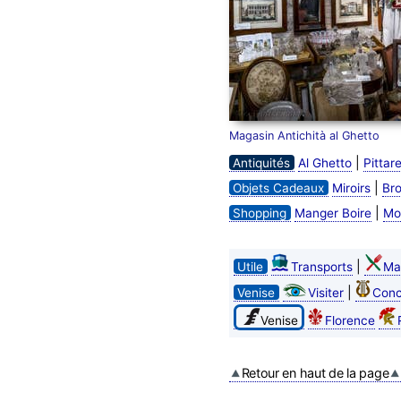
Magasin Antichità al Ghetto
|
Antiquités
Al Ghetto
Pittare
|
Objets Cadeaux
Miroirs
Br
|
Shopping
Manger Boire
Mo
|
Utile
Transports
Ma
|
Venise
Visiter
Conc
Venise
Florence
Retour en haut de la page