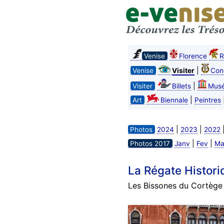
Venise
Florence
R
|
Venise
Visiter
Con
|
Visiter
Billets
Mus
|
Art
Biennale
Peintres
|
|
Photos
2024
2023
2022
|
|
Photos 2017
Janv
Fev
Ma
La Régate Histori
Les Bissones du Cortège h