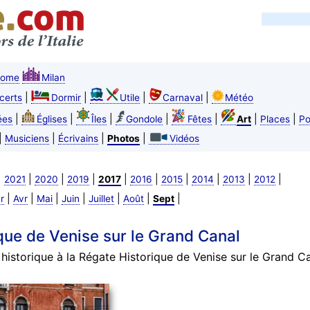
ome
Milan
|
|
|
|
certs
Dormir
Utile
Carnaval
Météo
|
|
|
|
|
|
|
ées
Églises
Îles
Gondole
Fêtes
Art
Places
Po
|
|
|
|
Musiciens
Écrivains
Photos
Vidéos
|
|
|
|
|
|
|
|
|
|
2021
2020
2019
2017
2016
2015
2014
2013
2012
|
|
|
|
|
|
|
r
Avr
Mai
Juin
Juillet
Août
Sept
que de Venise sur le Grand Canal
istorique à la Régate Historique de Venise sur le Grand Cana