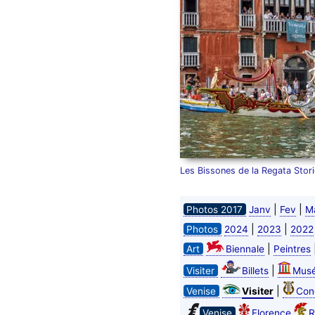
Les Bissones de la Regata Stor
|
|
Photos 2017
Janv
Fev
M
|
|
Photos
2024
2023
2022
|
Art
Biennale
Peintres
|
Visiter
Billets
Mus
|
Venise
Visiter
Con
Venise
Florence
R