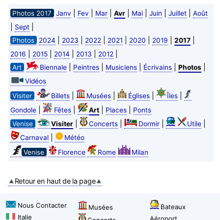
|
|
|
|
|
|
|
Photos 2017
Janv
Fev
Mar
Avr
Mai
Juin
Juillet
Août
|
|
Sept
|
|
|
|
|
|
|
Photos
2024
2023
2022
2021
2020
2019
2017
|
|
|
|
|
2016
2015
2014
2013
2012
|
|
|
|
|
Art
Biennale
Peintres
Musiciens
Écrivains
Photos
Vidéos
|
|
|
|
Visiter
Billets
Musées
Églises
Îles
|
|
|
|
Gondole
Fêtes
Art
Places
Ponts
|
|
|
|
Venise
Visiter
Concerts
Dormir
Utile
|
Carnaval
Météo
Venise
Florence
Rome
Milan
Retour en haut de la page
Nous Contacter
Bateaux
Musées
Italie
Aéroport