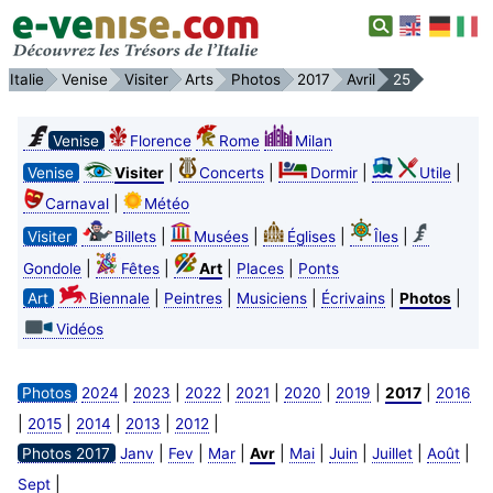
Italie
Venise
Visiter
Arts
Photos
2017
Avril
25
Venise
Florence
Rome
Milan
|
|
|
|
Venise
Visiter
Concerts
Dormir
Utile
|
Carnaval
Météo
|
|
|
|
Visiter
Billets
Musées
Églises
Îles
|
|
|
|
Gondole
Fêtes
Art
Places
Ponts
|
|
|
|
|
Art
Biennale
Peintres
Musiciens
Écrivains
Photos
Vidéos
|
|
|
|
|
|
|
Photos
2024
2023
2022
2021
2020
2019
2017
2016
|
|
|
|
|
2015
2014
2013
2012
|
|
|
|
|
|
|
|
Photos 2017
Janv
Fev
Mar
Avr
Mai
Juin
Juillet
Août
|
Sept