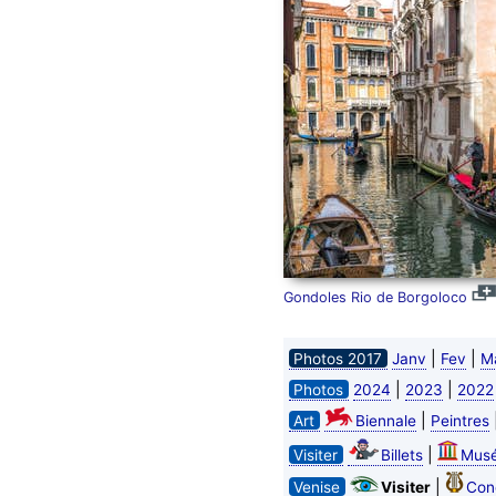
Gondoles Rio de Borgoloco
|
|
Photos 2017
Janv
Fev
M
|
|
Photos
2024
2023
2022
|
Art
Biennale
Peintres
|
Visiter
Billets
Mus
|
Venise
Visiter
Con