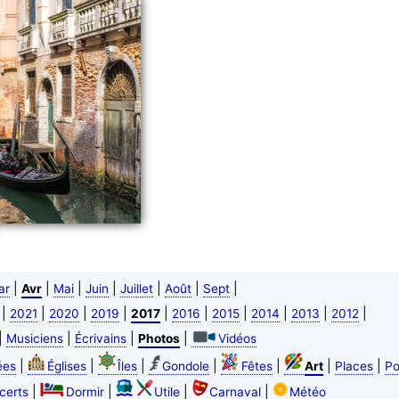
|
|
|
|
|
|
|
ar
Avr
Mai
Juin
Juillet
Août
Sept
|
|
|
|
|
|
|
|
|
|
2021
2020
2019
2017
2016
2015
2014
2013
2012
|
|
|
|
Musiciens
Écrivains
Photos
Vidéos
|
|
|
|
|
|
|
ées
Églises
Îles
Gondole
Fêtes
Art
Places
Po
|
|
|
|
certs
Dormir
Utile
Carnaval
Météo