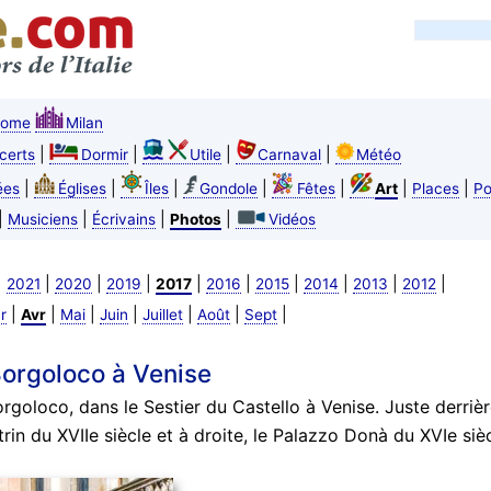
ome
Milan
|
|
|
|
certs
Dormir
Utile
Carnaval
Météo
|
|
|
|
|
|
|
ées
Églises
Îles
Gondole
Fêtes
Art
Places
Po
|
|
|
|
Musiciens
Écrivains
Photos
Vidéos
|
|
|
|
|
|
|
|
|
|
2021
2020
2019
2017
2016
2015
2014
2013
2012
|
|
|
|
|
|
|
r
Avr
Mai
Juin
Juillet
Août
Sept
Borgoloco à Venise
rgoloco, dans le Sestier du Castello à Venise. Juste derrièr
rin du XVIIe siècle et à droite, le Palazzo Donà du XVIe sièc