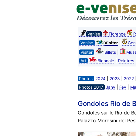
Venise
Florence
R
|
Venise
Visiter
Con
|
Visiter
Billets
Mus
|
Art
Biennale
Peintres
|
|
Photos
2024
2023
2022
|
|
Photos 2017
Janv
Fev
Ma
Gondoles Rio de 
Gondoles sur le Rio de Bo
Palazzo Morosini del Pest