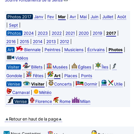
Sourire Fondamenta de la Sensa
|
|
|
|
|
|
|
Photos 2017
Janv
Fev
Mar
Avr
Mai
Juin
Juillet
Août
|
|
Sept
|
|
|
|
|
|
|
Photos
2024
2023
2022
2021
2020
2019
2017
|
|
|
|
|
2016
2015
2014
2013
2012
|
|
|
|
|
Art
Biennale
Peintres
Musiciens
Écrivains
Photos
Vidéos
|
|
|
|
Visiter
Billets
Musées
Églises
Îles
|
|
|
|
Gondole
Fêtes
Art
Places
Ponts
|
|
|
|
Venise
Visiter
Concerts
Dormir
Utile
|
Carnaval
Météo
Venise
Florence
Rome
Milan
Retour en haut de la page
Nous Contacter