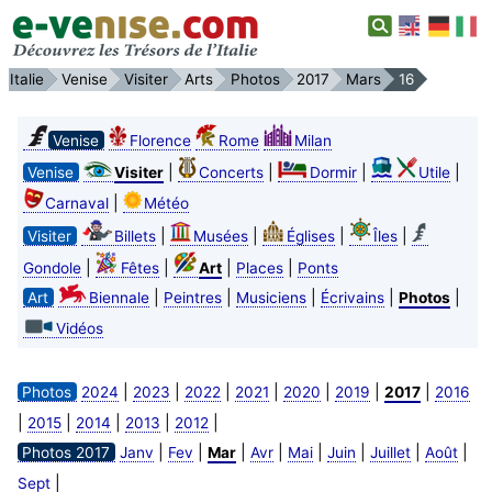
Italie
Venise
Visiter
Arts
Photos
2017
Mars
16
Venise
Florence
Rome
Milan
|
|
|
|
Venise
Visiter
Concerts
Dormir
Utile
|
Carnaval
Météo
|
|
|
|
Visiter
Billets
Musées
Églises
Îles
|
|
|
|
Gondole
Fêtes
Art
Places
Ponts
|
|
|
|
|
Art
Biennale
Peintres
Musiciens
Écrivains
Photos
Vidéos
|
|
|
|
|
|
|
Photos
2024
2023
2022
2021
2020
2019
2017
2016
|
|
|
|
|
2015
2014
2013
2012
|
|
|
|
|
|
|
|
Photos 2017
Janv
Fev
Mar
Avr
Mai
Juin
Juillet
Août
|
Sept