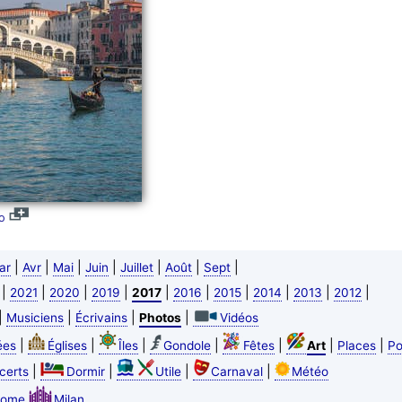
o
|
|
|
|
|
|
|
ar
Avr
Mai
Juin
Juillet
Août
Sept
|
|
|
|
|
|
|
|
|
|
2021
2020
2019
2017
2016
2015
2014
2013
2012
|
|
|
|
Musiciens
Écrivains
Photos
Vidéos
|
|
|
|
|
|
|
ées
Églises
Îles
Gondole
Fêtes
Art
Places
Po
|
|
|
|
certs
Dormir
Utile
Carnaval
Météo
ome
Milan