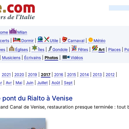
ome
Milan
|
|
|
|
certs
Dormir
Utile
Carnaval
Météo
|
|
|
|
|
|
|
ées
Églises
Îles
Gondole
Fêtes
Art
Places
Po
|
|
|
|
Musiciens
Écrivains
Photos
Vidéos
|
|
|
|
|
|
|
|
|
|
2021
2020
2019
2017
2016
2015
2014
2013
2012
|
|
|
|
|
|
|
r
Avr
Mai
Juin
Juillet
Août
Sept
 pont du Rialto à Venise
and Canal de Venise, restauration presque terminée : tout b