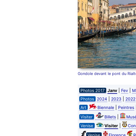
Gondole devant le pont du Rialt
|
|
Photos 2017
Janv
Fev
M
|
|
Photos
2024
2023
2022
|
Art
Biennale
Peintres
|
Visiter
Billets
Mus
|
Venise
Visiter
Con
Venise
Florence
R