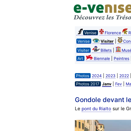
Venise
Florence
R
|
Venise
Visiter
Con
|
Visiter
Billets
Mus
|
Art
Biennale
Peintres
|
|
Photos
2024
2023
2022
|
|
Photos 2017
Janv
Fev
Ma
Gondole devant le
Le
sur le Gr
pont du Rialto