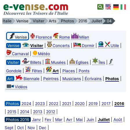
Italie
Venise
Visiter
Arts
Photos
2016
Juillet
04
Venise
Florence
Rome
Milan
|
|
|
|
Venise
Visiter
Concerts
Dormir
Utile
|
Carnaval
Météo
|
|
|
|
Visiter
Billets
Musées
Églises
Îles
|
|
|
|
Gondole
Fêtes
Art
Places
Ponts
|
|
|
|
|
Art
Biennale
Peintres
Musiciens
Écrivains
Photos
Vidéos
|
|
|
|
|
|
|
Photos
2024
2023
2022
2021
2020
2019
2017
2016
|
|
|
|
|
2015
2014
2013
2012
|
|
|
|
|
|
|
|
Photos 2016
Janv
Fev
Mar
Avr
Mai
Juin
Juillet
Août
|
|
|
|
Sept
Oct
Nov
Dec