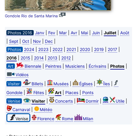
Gondole Rio de Santa Marina
|
|
|
|
|
|
|
Photos 2016
Janv
Fev
Mar
Avr
Mai
Juin
Juillet
Août
|
|
|
|
|
Sept
Oct
Nov
Dec
|
|
|
|
|
|
|
Photos
2024
2023
2022
2021
2020
2019
2017
|
|
|
|
|
2016
2015
2014
2013
2012
|
|
|
|
|
Art
Biennale
Peintres
Musiciens
Écrivains
Photos
Vidéos
|
|
|
|
Visiter
Billets
Musées
Églises
Îles
|
|
|
|
Gondole
Fêtes
Art
Places
Ponts
|
|
|
|
Venise
Visiter
Concerts
Dormir
Utile
|
Carnaval
Météo
Venise
Florence
Rome
Milan