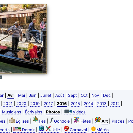
|
|
|
|
|
|
|
|
|
|
ar
Avr
Mai
Juin
Juillet
Août
Sept
Oct
Nov
Dec
|
|
|
|
|
|
|
|
|
|
2021
2020
2019
2017
2016
2015
2014
2013
2012
|
|
|
|
Musiciens
Écrivains
Photos
Vidéos
|
|
|
|
|
|
|
ées
Églises
Îles
Gondole
Fêtes
Art
Places
Po
|
|
|
|
certs
Dormir
Utile
Carnaval
Météo