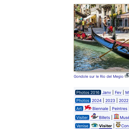
Gondole sur le Rio del Megio
|
|
Photos 2016
Janv
Fev
M
|
|
Photos
2024
2023
2022
|
Art
Biennale
Peintres
|
Visiter
Billets
Mus
|
Venise
Visiter
Con