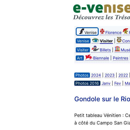
Venise
Florence
|
Venise
Visiter
Con
|
Visiter
Billets
Mus
|
Art
Biennale
Peintres
|
|
Photos
2024
2023
2022
|
|
Photos 2016
Janv
Fev
Ma
Gondole sur le Ri
Petit tableau Vénitien : C
à côté du Campo San Giac