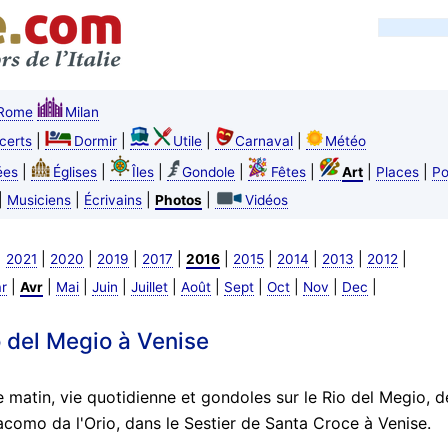
Rome
Milan
|
|
|
|
certs
Dormir
Utile
Carnaval
Météo
|
|
|
|
|
|
|
ées
Églises
Îles
Gondole
Fêtes
Art
Places
Po
|
|
|
|
Musiciens
Écrivains
Photos
Vidéos
|
|
|
|
|
|
|
|
|
|
2021
2020
2019
2017
2016
2015
2014
2013
2012
|
|
|
|
|
|
|
|
|
|
r
Avr
Mai
Juin
Juillet
Août
Sept
Oct
Nov
Dec
o del Megio à Venise
e matin, vie quotidienne et gondoles sur le Rio del Megio, d
omo da l'Orio, dans le Sestier de Santa Croce à Venise.