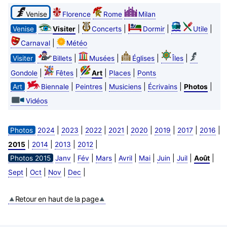
Venise
Florence
Rome
Milan
|
|
|
|
Venise
Visiter
Concerts
Dormir
Utile
|
Carnaval
Météo
|
|
|
|
Visiter
Billets
Musées
Églises
Îles
|
|
|
|
Gondole
Fêtes
Art
Places
Ponts
|
|
|
|
|
Art
Biennale
Peintres
Musiciens
Écrivains
Photos
Vidéos
|
|
|
|
|
|
|
|
Photos
2024
2023
2022
2021
2020
2019
2017
2016
|
|
|
|
2015
2014
2013
2012
|
|
|
|
|
|
|
|
Photos 2015
Janv
Fév
Mars
Avril
Mai
Juin
Juil
Août
|
|
|
|
Sept
Oct
Nov
Dec
Retour en haut de la page