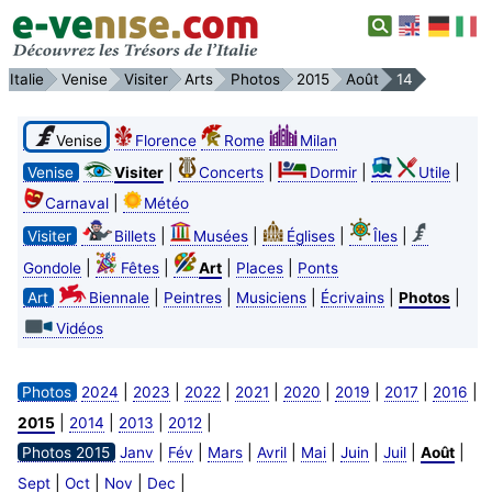
Italie
Venise
Visiter
Arts
Photos
2015
Août
14
Venise
Florence
Rome
Milan
|
|
|
|
Venise
Visiter
Concerts
Dormir
Utile
|
Carnaval
Météo
|
|
|
|
Visiter
Billets
Musées
Églises
Îles
|
|
|
|
Gondole
Fêtes
Art
Places
Ponts
|
|
|
|
|
Art
Biennale
Peintres
Musiciens
Écrivains
Photos
Vidéos
|
|
|
|
|
|
|
|
Photos
2024
2023
2022
2021
2020
2019
2017
2016
|
|
|
|
2015
2014
2013
2012
|
|
|
|
|
|
|
|
Photos 2015
Janv
Fév
Mars
Avril
Mai
Juin
Juil
Août
|
|
|
|
Sept
Oct
Nov
Dec