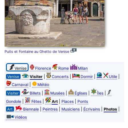
Puits et Fontaine au Ghetto de Venise
Venise
Florence
Rome
Milan
|
|
|
|
Venise
Visiter
Concerts
Dormir
Utile
|
Carnaval
Météo
|
|
|
|
Visiter
Billets
Musées
Églises
Îles
|
|
|
|
Gondole
Fêtes
Art
Places
Ponts
|
|
|
|
|
Art
Biennale
Peintres
Musiciens
Écrivains
Photos
Vidéos