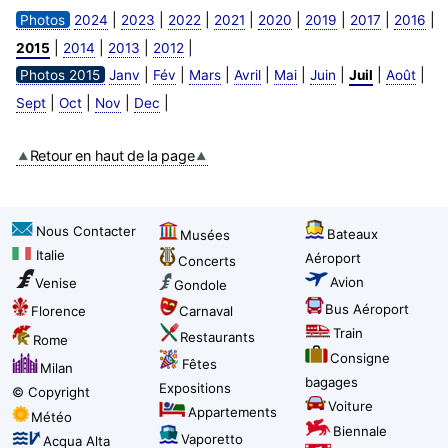
|
|
|
|
|
|
|
|
Photos
2024
2023
2022
2021
2020
2019
2017
2016
|
|
|
|
2015
2014
2013
2012
|
|
|
|
|
|
|
|
Photos 2015
Janv
Fév
Mars
Avril
Mai
Juin
Juil
Août
|
|
|
|
Sept
Oct
Nov
Dec
Retour en haut de la page
Nous Contacter
Bateaux
Musées
Italie
Aéroport
Concerts
Avion
Venise
Gondole
Bus Aéroport
Florence
Carnaval
Train
Restaurants
Rome
Consigne
Fêtes
Milan
bagages
Expositions
© Copyright
Voiture
Appartements
Météo
Biennale
Vaporetto
Acqua Alta