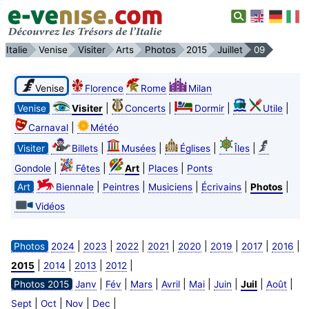
Italie
Venise
Visiter
Arts
Photos
2015
Juillet
09
Venise
Florence
Rome
Milan
|
|
|
|
Venise
Visiter
Concerts
Dormir
Utile
|
Carnaval
Météo
|
|
|
|
Visiter
Billets
Musées
Églises
Îles
|
|
|
|
Gondole
Fêtes
Art
Places
Ponts
|
|
|
|
|
Art
Biennale
Peintres
Musiciens
Écrivains
Photos
Vidéos
|
|
|
|
|
|
|
|
Photos
2024
2023
2022
2021
2020
2019
2017
2016
|
|
|
|
2015
2014
2013
2012
|
|
|
|
|
|
|
|
Photos 2015
Janv
Fév
Mars
Avril
Mai
Juin
Juil
Août
|
|
|
|
Sept
Oct
Nov
Dec