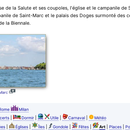
ise de la Salute et ses coupoles, l'église et le campanile d
anile de Saint-Marc et le palais des Doges surmonté des co
de la Biennale.
-Marc
Rome
Milan
|
|
|
|
certs
Dormir
Utile
Carnaval
Météo
|
|
|
|
|
|
|
ées
Églises
Îles
Gondole
Fêtes
Art
Places
Po