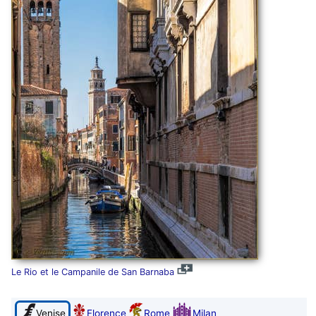
Le Rio et le Campanile de San Barnaba
Venise
Florence
Rome
Milan