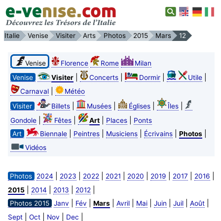
Italie
Venise
Visiter
Arts
Photos
2015
Mars
12
Venise
Florence
Rome
Milan
|
|
|
|
Venise
Visiter
Concerts
Dormir
Utile
|
Carnaval
Météo
|
|
|
|
Visiter
Billets
Musées
Églises
Îles
|
|
|
|
Gondole
Fêtes
Art
Places
Ponts
|
|
|
|
|
Art
Biennale
Peintres
Musiciens
Écrivains
Photos
Vidéos
|
|
|
|
|
|
|
|
Photos
2024
2023
2022
2021
2020
2019
2017
2016
|
|
|
|
2015
2014
2013
2012
|
|
|
|
|
|
|
|
Photos 2015
Janv
Fév
Mars
Avril
Mai
Juin
Juil
Août
|
|
|
|
Sept
Oct
Nov
Dec