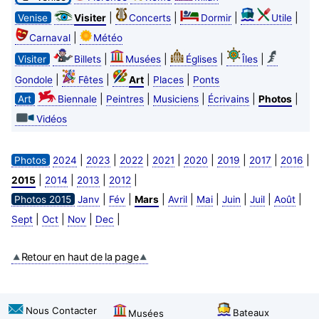
|
|
|
|
Venise
Visiter
Concerts
Dormir
Utile
|
Carnaval
Météo
|
|
|
|
Visiter
Billets
Musées
Églises
Îles
|
|
|
|
Gondole
Fêtes
Art
Places
Ponts
|
|
|
|
|
Art
Biennale
Peintres
Musiciens
Écrivains
Photos
Vidéos
|
|
|
|
|
|
|
|
Photos
2024
2023
2022
2021
2020
2019
2017
2016
|
|
|
|
2015
2014
2013
2012
|
|
|
|
|
|
|
|
Photos 2015
Janv
Fév
Mars
Avril
Mai
Juin
Juil
Août
|
|
|
|
Sept
Oct
Nov
Dec
Retour en haut de la page
Nous Contacter
Bateaux
Musées