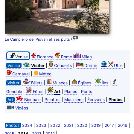
Le Campiello del Piovan et ses puits
Venise
Florence
Rome
Milan
|
|
|
|
Venise
Visiter
Concerts
Dormir
Utile
|
Carnaval
Météo
|
|
|
|
Visiter
Billets
Musées
Églises
Îles
|
|
|
|
Gondole
Fêtes
Art
Places
Ponts
|
|
|
|
|
Art
Biennale
Peintres
Musiciens
Écrivains
Photos
Vidéos
|
|
|
|
|
|
|
|
Photos
2024
2023
2022
2021
2020
2019
2017
2016
|
|
|
|
2015
2014
2013
2012