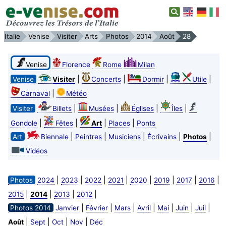
Italie
Venise
Visiter
Arts
Photos
2014
Août
28
Venise
Florence
Rome
Milan
|
|
|
|
Venise
Visiter
Concerts
Dormir
Utile
|
Carnaval
Météo
|
|
|
|
Visiter
Billets
Musées
Églises
Îles
|
|
|
|
Gondole
Fêtes
Art
Places
Ponts
|
|
|
|
|
Art
Biennale
Peintres
Musiciens
Écrivains
Photos
Vidéos
|
|
|
|
|
|
|
|
Photos
2024
2023
2022
2021
2020
2019
2017
2016
|
|
|
|
2015
2014
2013
2012
|
|
|
|
|
|
|
Photos 2014
Janvier
Février
Mars
Avril
Mai
Juin
Juil
|
|
|
|
Août
Sept
Oct
Nov
Déc