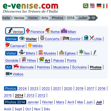
Italie
Venise
Visiter
Arts
Photos
2014
Juillet
19
Venise
Florence
Rome
Milan
|
|
|
|
Venise
Visiter
Concerts
Dormir
Utile
|
Carnaval
Météo
|
|
|
|
Visiter
Billets
Musées
Églises
Îles
|
|
|
|
Gondole
Fêtes
Art
Places
Ponts
|
|
|
|
|
Art
Biennale
Peintres
Musiciens
Écrivains
Photos
Vidéos
|
|
|
|
|
|
|
|
Photos
2024
2023
2022
2021
2020
2019
2017
2016
|
|
|
|
2015
2014
2013
2012
|
|
|
|
|
|
|
Photos 2014
Janvier
Février
Mars
Avril
Mai
Juin
Juil
|
|
|
|
Août
Sept
Oct
Nov
Déc