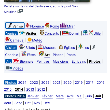
Reflets sur le rio del Santissimo, sous le pont San
Maurizio
Venise
Florence
Rome
Milan
|
|
|
|
Venise
Visiter
Concerts
Dormir
Utile
|
Carnaval
Météo
|
|
|
|
Visiter
Billets
Musées
Églises
Îles
|
|
|
|
Gondole
Fêtes
Art
Places
Ponts
|
|
|
|
|
Art
Biennale
Peintres
Musiciens
Écrivains
Photos
Vidéos
|
|
|
|
|
|
|
|
Photos
2024
2023
2022
2021
2020
2019
2017
2016
|
|
|
|
2015
2014
2013
2012
|
|
|
|
|
|
|
Photos 2014
Janvier
Février
Mars
Avril
Mai
Juin
Juil
|
|
|
|
Août
Sept
Oct
Nov
Déc
Retour en haut de la page