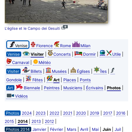
L'église et le Campo dei Gesuiti
Venise
Florence
Rome
Milan
|
|
|
|
Venise
Visiter
Concerts
Dormir
Utile
|
Carnaval
Météo
|
|
|
|
Visiter
Billets
Musées
Églises
Îles
|
|
|
|
Gondole
Fêtes
Art
Places
Ponts
|
|
|
|
|
Art
Biennale
Peintres
Musiciens
Écrivains
Photos
Vidéos
|
|
|
|
|
|
|
|
Photos
2024
2023
2022
2021
2020
2019
2017
2016
|
|
|
|
2015
2014
2013
2012
|
|
|
|
|
|
|
Photos 2014
Janvier
Février
Mars
Avril
Mai
Juin
Juil