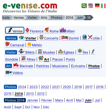
Italie
Venise
Visiter
Arts
Photos
2014
Juin
16
Venise
Florence
Rome
Milan
|
|
|
|
Venise
Visiter
Concerts
Dormir
Utile
|
Carnaval
Météo
|
|
|
|
Visiter
Billets
Musées
Églises
Îles
|
|
|
|
Gondole
Fêtes
Art
Places
Ponts
|
|
|
|
|
Art
Biennale
Peintres
Musiciens
Écrivains
Photos
Vidéos
|
|
|
|
|
|
|
|
Photos
2024
2023
2022
2021
2020
2019
2017
2016
|
|
|
|
2015
2014
2013
2012
|
|
|
|
|
|
|
Photos 2014
Janvier
Février
Mars
Avril
Mai
Juin
Juil
|
|
|
|
Août
Sept
Oct
Nov
Déc