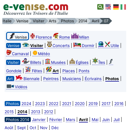
Italie
Venise
Visiter
Arts
Photos
2014
Avril
07
Venise
Florence
Rome
Milan
|
|
|
|
Venise
Visiter
Concerts
Dormir
Utile
|
Carnaval
Météo
|
|
|
|
Visiter
Billets
Musées
Églises
Îles
|
|
|
|
Gondole
Fêtes
Art
Places
Ponts
|
|
|
|
|
Art
Biennale
Peintres
Musiciens
Écrivains
Photos
Vidéos
|
|
|
|
|
|
|
|
Photos
2024
2023
2022
2021
2020
2019
2017
2016
|
|
|
|
2015
2014
2013
2012
|
|
|
|
|
|
|
Photos 2014
Janvier
Février
Mars
Avril
Mai
Juin
Juil
|
|
|
|
Août
Sept
Oct
Nov
Déc