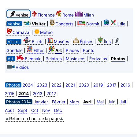
Venise
Florence
Rome
Milan
|
|
|
|
Venise
Visiter
Concerts
Dormir
Utile
|
Carnaval
Météo
|
|
|
|
Visiter
Billets
Musées
Églises
Îles
|
|
|
|
Gondole
Fêtes
Art
Places
Ponts
|
|
|
|
|
Art
Biennale
Peintres
Musiciens
Écrivains
Photos
Vidéos
|
|
|
|
|
|
|
|
Photos
2024
2023
2022
2021
2020
2019
2017
2016
|
|
|
|
2015
2014
2013
2012
|
|
|
|
|
|
|
Photos 2014
Janvier
Février
Mars
Avril
Mai
Juin
Juil
|
|
|
|
Août
Sept
Oct
Nov
Déc
Retour en haut de la page