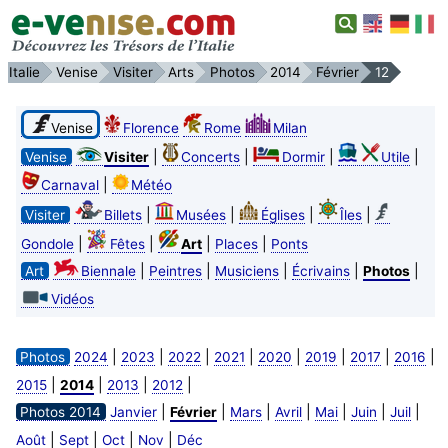
Italie
Venise
Visiter
Arts
Photos
2014
Février
12
Venise
Florence
Rome
Milan
|
|
|
|
Venise
Visiter
Concerts
Dormir
Utile
|
Carnaval
Météo
|
|
|
|
Visiter
Billets
Musées
Églises
Îles
|
|
|
|
Gondole
Fêtes
Art
Places
Ponts
|
|
|
|
|
Art
Biennale
Peintres
Musiciens
Écrivains
Photos
Vidéos
|
|
|
|
|
|
|
|
Photos
2024
2023
2022
2021
2020
2019
2017
2016
|
|
|
|
2015
2014
2013
2012
|
|
|
|
|
|
|
Photos 2014
Janvier
Février
Mars
Avril
Mai
Juin
Juil
|
|
|
|
Août
Sept
Oct
Nov
Déc