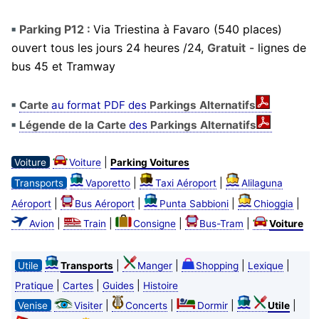
Parking P12 :
Via Triestina à Favaro (540 places)
ouvert tous les jours 24 heures /24,
Gratuit
- lignes de
bus 45 et Tramway
Carte
au format PDF des
Parkings Alternatifs
Légende de la Carte
des
Parkings Alternatifs
|
Voiture
Voiture
Parking Voitures
|
|
Transports
Vaporetto
Taxi Aéroport
Alilaguna
|
|
|
|
Aéroport
Bus Aéroport
Punta Sabbioni
Chioggia
|
|
|
|
Avion
Train
Consigne
Bus-Tram
Voiture
|
|
|
|
Utile
Transports
Manger
Shopping
Lexique
|
|
|
Pratique
Cartes
Guides
Histoire
|
|
|
|
Venise
Visiter
Concerts
Dormir
Utile