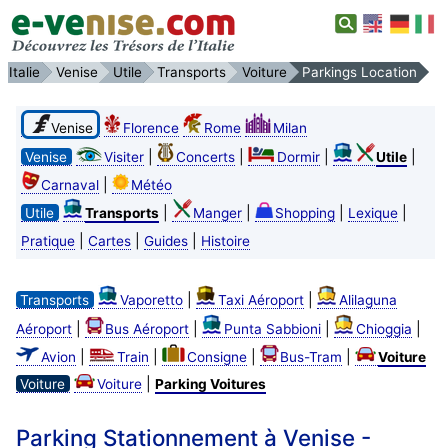
Italie
Venise
Utile
Transports
Voiture
Parkings Location
Venise
Florence
Rome
Milan
|
|
|
|
Venise
Visiter
Concerts
Dormir
Utile
|
Carnaval
Météo
|
|
|
|
Utile
Transports
Manger
Shopping
Lexique
|
|
|
Pratique
Cartes
Guides
Histoire
|
|
Transports
Vaporetto
Taxi Aéroport
Alilaguna
|
|
|
|
Aéroport
Bus Aéroport
Punta Sabbioni
Chioggia
|
|
|
|
Avion
Train
Consigne
Bus-Tram
Voiture
|
Voiture
Voiture
Parking Voitures
Parking Stationnement à Venise -