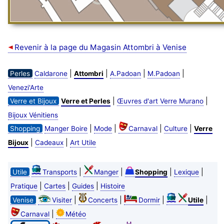
Revenir à la page du Magasin Attombri à Venise
|
|
|
|
Perles
Caldarone
Attombri
A.Padoan
M.Padoan
Venezi'Arte
|
|
Verre et Bijoux
Verre et Perles
Œuvres d'art Verre Murano
Bijoux Vénitiens
|
|
|
|
Shopping
Manger Boire
Mode
Carnaval
Culture
Verre
|
|
Bijoux
Cadeaux
Art Utile
|
|
|
|
Utile
Transports
Manger
Shopping
Lexique
|
|
|
Pratique
Cartes
Guides
Histoire
|
|
|
|
Venise
Visiter
Concerts
Dormir
Utile
|
Carnaval
Météo