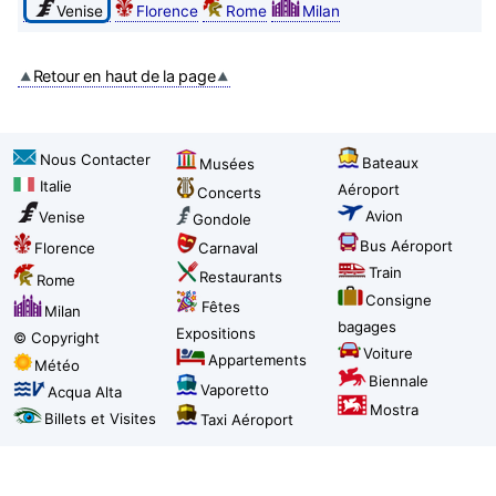
Venise
Florence
Rome
Milan
Retour en haut de la page
Nous Contacter
Bateaux
Musées
Italie
Aéroport
Concerts
Avion
Venise
Gondole
Bus Aéroport
Florence
Carnaval
Train
Restaurants
Rome
Consigne
Fêtes
Milan
bagages
Expositions
© Copyright
Voiture
Appartements
Météo
Biennale
Vaporetto
Acqua Alta
Mostra
Billets et Visites
Taxi Aéroport