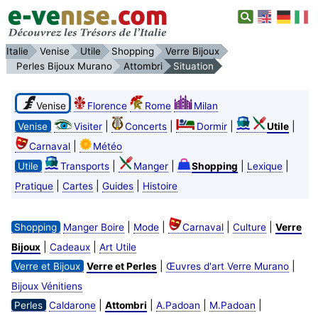
Italie
Venise
Utile
Shopping
Verre Bijoux
Perles Bijoux Murano
Attombri
Situation
Venise
Florence
Rome
Milan
|
|
|
|
Venise
Visiter
Concerts
Dormir
Utile
|
Carnaval
Météo
|
|
|
|
Utile
Transports
Manger
Shopping
Lexique
|
|
|
Pratique
Cartes
Guides
Histoire
|
|
|
|
Shopping
Manger Boire
Mode
Carnaval
Culture
Verre
|
|
Bijoux
Cadeaux
Art Utile
|
|
Verre et Bijoux
Verre et Perles
Œuvres d'art Verre Murano
Bijoux Vénitiens
|
|
|
|
Perles
Caldarone
Attombri
A.Padoan
M.Padoan