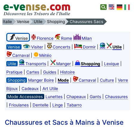
Italie
Venise
Utile
Shopping
Chaussures Sacs
Venise
Florence
Rome
Milan
|
|
|
|
Venise
Visiter
Concerts
Dormir
Utile
|
Carnaval
Météo
|
|
|
|
Utile
Transports
Manger
Shopping
Lexique
|
|
|
Pratique
Cartes
Guides
Histoire
|
|
|
|
Shopping
Manger Boire
Mode
Carnaval
Culture
Verre
|
|
Bijoux
Cadeaux
Art Utile
|
|
|
Mode Accessoires
Lunettes
Chapeaux
Gants
Chaussures
|
|
|
|
Frioulanes
Dentelle
Linge
Tabarro
Chaussures et Sacs à Mains à Venise