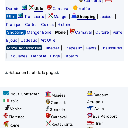
|
Concerts
|
|
|
Dormir
Utile
Carnaval
Météo
|
|
|
|
Utile
Transports
Manger
Shopping
Lexique
|
|
|
Pratique
Cartes
Guides
Histoire
|
|
|
|
Shopping
Manger Boire
Mode
Carnaval
Culture
Verre
|
|
Bijoux
Cadeaux
Art Utile
|
|
|
Mode Accessoires
Lunettes
Chapeaux
Gants
Chaussures
|
|
|
|
Frioulanes
Dentelle
Linge
Tabarro
Retour en haut de la page
Nous Contacter
Bateaux
Musées
Italie
Aéroport
Concerts
Avion
Venise
Gondole
Bus Aéroport
Florence
Carnaval
Train
Restaurants
Rome