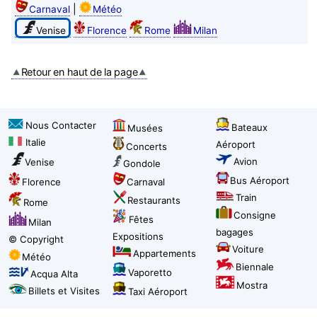
|
Carnaval
Météo
Venise
Florence
Rome
Milan
Retour en haut de la page
Nous Contacter
Bateaux
Musées
Italie
Aéroport
Concerts
Avion
Venise
Gondole
Bus Aéroport
Florence
Carnaval
Train
Restaurants
Rome
Consigne
Fêtes
Milan
bagages
Expositions
© Copyright
Voiture
Appartements
Météo
Biennale
Vaporetto
Acqua Alta
Mostra
Billets et Visites
Taxi Aéroport