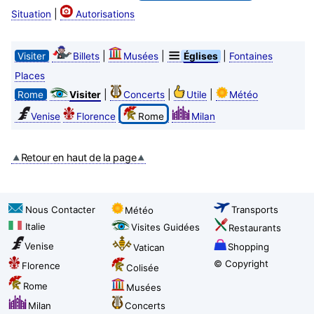
|
Situation
Autorisations
|
|
|
Visiter
Billets
Musées
Églises
Fontaines
Places
|
|
|
Rome
Visiter
Concerts
Utile
Météo
Venise
Florence
Rome
Milan
Retour en haut de la page
Nous Contacter
Transports
Météo
Italie
Visites Guidées
Restaurants
Venise
Shopping
Vatican
© Copyright
Florence
Colisée
Rome
Musées
Milan
Concerts