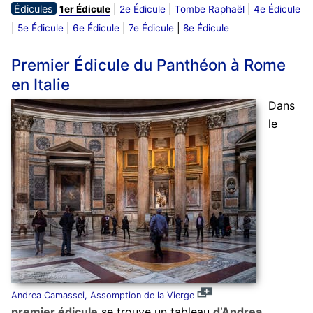
Édicules
|
|
|
1er Édicule
2e Édicule
Tombe Raphaël
4e Édicule
|
|
|
|
5e Édicule
6e Édicule
7e Édicule
8e Édicule
Premier Édicule du Panthéon à Rome
en Italie
Dans
le
Andrea Camassei, Assomption de la Vierge
premier édicule
se trouve un tableau
d’Andrea