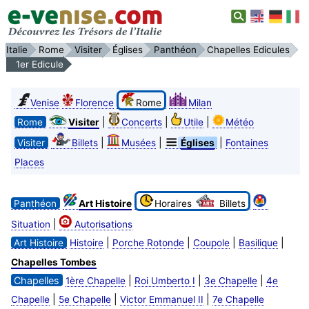
Italie
Rome
Visiter
Églises
Panthéon
Chapelles Edicules
1er Edicule
Venise
Florence
Rome
Milan
|
|
|
Rome
Visiter
Concerts
Utile
Météo
|
|
|
Visiter
Billets
Musées
Églises
Fontaines
Places
Panthéon
Art Histoire
Horaires
Billets
|
Situation
Autorisations
|
|
|
|
Art Histoire
Histoire
Porche Rotonde
Coupole
Basilique
Chapelles Tombes
Chapelles
|
|
|
1ère Chapelle
Roi Umberto I
3e Chapelle
4e
|
|
|
Chapelle
5e Chapelle
Victor Emmanuel II
7e Chapelle