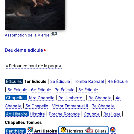
Assomption de la Vierge
Deuxième édicule
Retour en haut de la page
|
|
|
Édicules
1er Édicule
2e Édicule
Tombe Raphaël
4e Édicule
|
|
|
|
5e Édicule
6e Édicule
7e Édicule
8e Édicule
Chapelles
|
|
|
1ère Chapelle
Roi Umberto I
3e Chapelle
4e
|
|
|
Chapelle
5e Chapelle
Victor Emmanuel II
7e Chapelle
|
|
|
|
Art Histoire
Histoire
Porche Rotonde
Coupole
Basilique
Chapelles Tombes
Panthéon
Art Histoire
Horaires
Billets