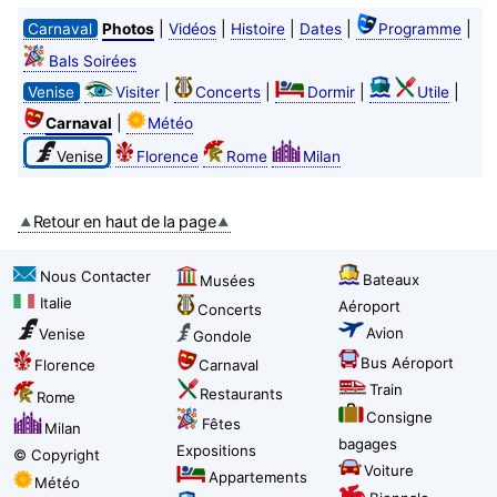
|
|
|
|
|
Carnaval
Photos
Vidéos
Histoire
Dates
Programme
Bals Soirées
|
|
|
|
Venise
Visiter
Concerts
Dormir
Utile
|
Carnaval
Météo
Venise
Florence
Rome
Milan
Retour en haut de la page
Nous Contacter
Bateaux
Musées
Italie
Aéroport
Concerts
Avion
Venise
Gondole
Bus Aéroport
Florence
Carnaval
Train
Restaurants
Rome
Consigne
Fêtes
Milan
bagages
Expositions
© Copyright
Voiture
Appartements
Météo