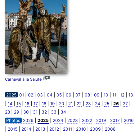
Carnaval à la Salute
|
|
|
|
|
|
|
|
|
|
|
|
2025
01
02
03
04
05
06
07
08
09
10
11
12
13
|
|
|
|
|
|
|
|
|
|
|
|
|
|
|
14
15
16
17
18
19
20
21
22
23
24
25
26
27
|
|
|
|
|
|
28
29
30
31
32
33
34
|
|
|
|
|
|
|
Photos
2026
2025
2024
2023
2022
2019
2017
2016
|
|
|
|
|
|
|
|
2015
2014
2013
2012
2011
2010
2009
2008