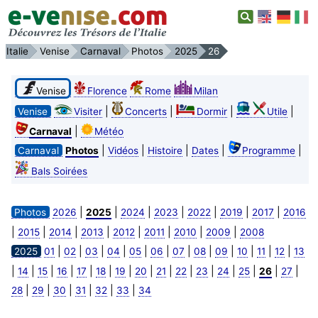
Italie
Venise
Carnaval
Photos
2025
26
Venise
Florence
Rome
Milan
|
|
|
|
Venise
Visiter
Concerts
Dormir
Utile
|
Carnaval
Météo
|
|
|
|
|
Carnaval
Photos
Vidéos
Histoire
Dates
Programme
Bals Soirées
|
|
|
|
|
|
|
Photos
2026
2025
2024
2023
2022
2019
2017
2016
|
|
|
|
|
|
|
|
2015
2014
2013
2012
2011
2010
2009
2008
|
|
|
|
|
|
|
|
|
|
|
|
2025
01
02
03
04
05
06
07
08
09
10
11
12
13
|
|
|
|
|
|
|
|
|
|
|
|
|
|
|
14
15
16
17
18
19
20
21
22
23
24
25
26
27
|
|
|
|
|
|
28
29
30
31
32
33
34