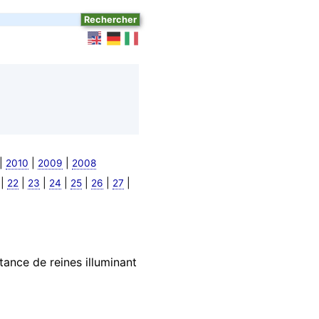
|
|
|
2010
2009
2008
|
|
|
|
|
|
|
22
23
24
25
26
27
tance de reines illuminant