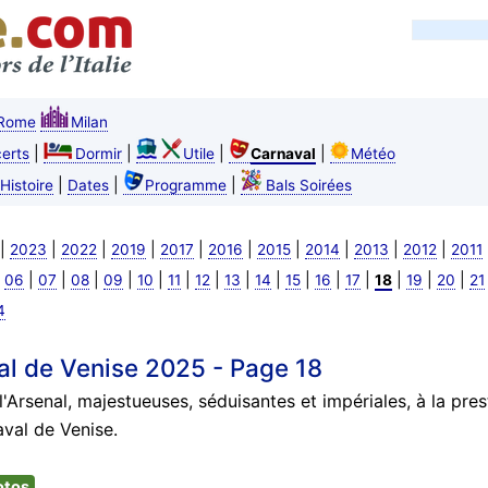
Rome
Milan
|
|
|
|
erts
Dormir
Utile
Carnaval
Météo
|
|
|
Histoire
Dates
Programme
Bals Soirées
|
|
|
|
|
|
|
|
|
|
2023
2022
2019
2017
2016
2015
2014
2013
2012
2011
|
|
|
|
|
|
|
|
|
|
|
|
|
|
|
|
06
07
08
09
10
11
12
13
14
15
16
17
18
19
20
21
4
al de Venise 2025 - Page 18
'Arsenal, majestueuses, séduisantes et impériales, à la pres
aval de Venise.
otos