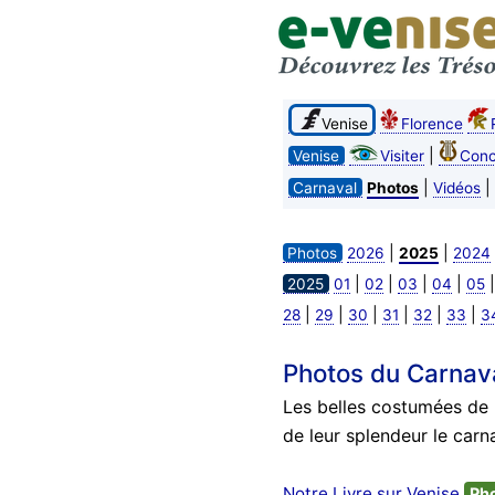
Venise
Florence
|
Venise
Visiter
Conc
|
|
Carnaval
Photos
Vidéos
|
|
Photos
2026
2025
2024
|
|
|
|
2025
01
02
03
04
05
|
|
|
|
|
|
28
29
30
31
32
33
3
Photos du Carnav
Les belles costumées de l
de leur splendeur le carn
Notre Livre sur Venise
Ph