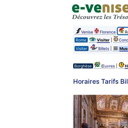
Venise
Florence
R
|
Rome
Visiter
Conc
|
Visiter
Billets
Mus
|
Borghèse
Œuvres
H
Horaires Tarifs B