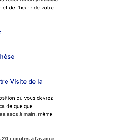
 et de l'heure de votre
e
ghèse
re Visite de la
position où vous devrez
cs
de quelque
les sacs à main
, même
s 20 minutes à l'avance