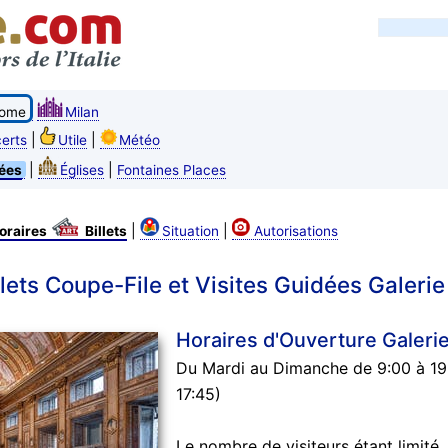
ome
Milan
|
|
erts
Utile
Météo
|
|
ées
Églises
Fontaines Places
|
|
oraires
Billets
Situation
Autorisations
illets Coupe-File et Visites Guidées Galer
Horaires d'Ouverture Galeri
Du Mardi au Dimanche de 9:00 à 19:
17:45)
Le nombre de visiteurs étant limité,