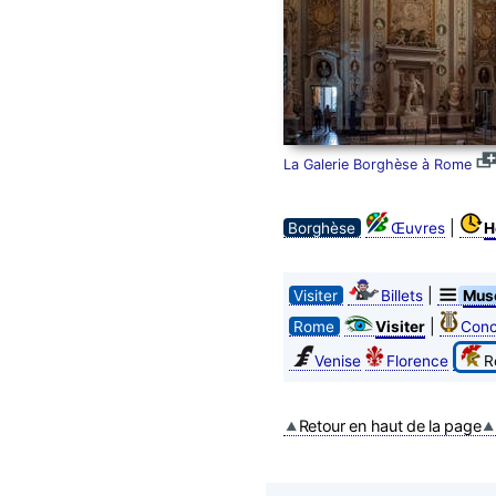
La Galerie Borghèse à Rome
|
Borghèse
Œuvres
H
|
Visiter
Billets
Mus
|
Rome
Visiter
Conc
Venise
Florence
R
Retour en haut de la page