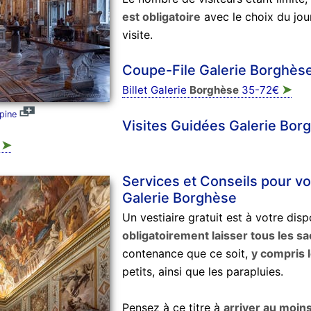
est obligatoire
avec le choix du jour
visite.
Coupe-File Galerie Borghès
➤
Billet Galerie
Borghèse
35-72€
pine
Visites Guidées Galerie Bor
➤
€
Services et Conseils pour vot
Galerie Borghèse
Un vestiaire gratuit est à votre dis
obligatoirement laisser tous les sa
contenance que ce soit,
y compris 
petits, ainsi que les parapluies.
Pensez à ce titre à
arriver au moin