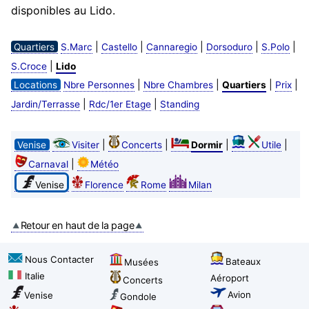
disponibles au Lido.
|
|
|
|
|
Quartiers
S.Marc
Castello
Cannaregio
Dorsoduro
S.Polo
|
S.Croce
Lido
|
|
|
|
Locations
Nbre Personnes
Nbre Chambres
Quartiers
Prix
|
|
Jardin/Terrasse
Rdc/1er Etage
Standing
|
|
|
|
Venise
Visiter
Concerts
Dormir
Utile
|
Carnaval
Météo
Venise
Florence
Rome
Milan
Retour en haut de la page
Nous Contacter
Bateaux
Musées
Italie
Aéroport
Concerts
Avion
Venise
Gondole