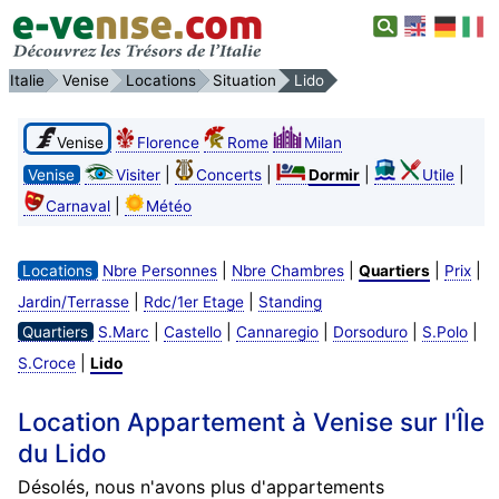
Italie
Venise
Locations
Situation
Lido
Venise
Florence
Rome
Milan
|
|
|
|
Venise
Visiter
Concerts
Dormir
Utile
|
Carnaval
Météo
|
|
|
|
Locations
Nbre Personnes
Nbre Chambres
Quartiers
Prix
|
|
Jardin/Terrasse
Rdc/1er Etage
Standing
|
|
|
|
|
Quartiers
S.Marc
Castello
Cannaregio
Dorsoduro
S.Polo
|
S.Croce
Lido
Location Appartement à Venise sur l'Île
du Lido
Désolés, nous n'avons plus d'appartements