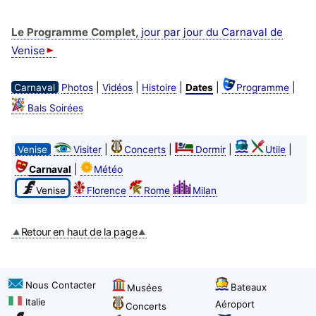
Le Programme Complet
, jour par jour du Carnaval de
Venise
|
|
|
|
|
Carnaval
Photos
Vidéos
Histoire
Dates
Programme
Bals Soirées
|
|
|
|
Venise
Visiter
Concerts
Dormir
Utile
|
Carnaval
Météo
Venise
Florence
Rome
Milan
Retour en haut de la page
Nous Contacter
Bateaux
Musées
Italie
Aéroport
Concerts