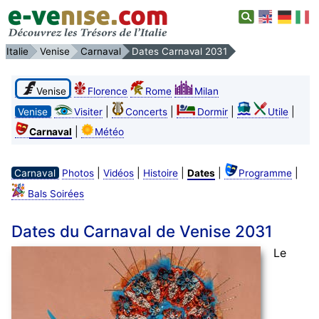
Italie
Venise
Carnaval
Dates Carnaval 2031
Venise
Florence
Rome
Milan
|
|
|
|
Venise
Visiter
Concerts
Dormir
Utile
|
Carnaval
Météo
|
|
|
|
|
Carnaval
Photos
Vidéos
Histoire
Dates
Programme
Bals Soirées
Dates du Carnaval de Venise 2031
Le