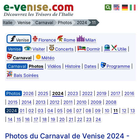
Italie
Venise
Carnaval
Photos
2024
11
Venise
Florence
Rome
Milan
|
|
|
|
Venise
Visiter
Concerts
Dormir
Utile
|
Carnaval
Météo
|
|
|
|
|
Carnaval
Photos
Vidéos
Histoire
Dates
Programme
Bals Soirées
|
|
|
|
|
|
|
Photos
2026
2025
2024
2023
2022
2019
2017
2016
|
|
|
|
|
|
|
|
2015
2014
2013
2012
2011
2010
2009
2008
|
|
|
|
|
|
|
|
|
|
|
|
2024
01
02
03
04
05
06
07
08
09
10
11
12
13
|
|
|
|
|
|
|
|
|
|
|
14
15
16
17
18
19
20
21
22
23
24
Photos du Carnaval de Venise 2024 -