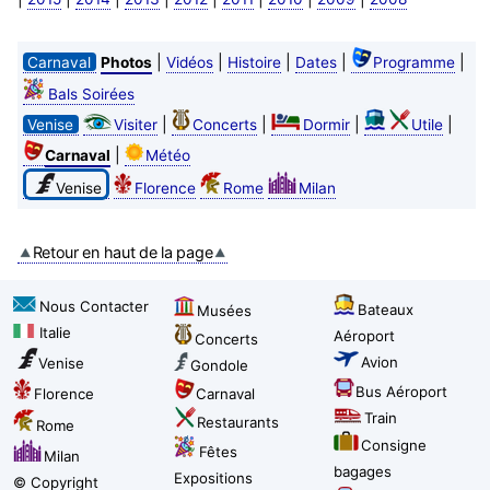
|
|
|
|
|
Carnaval
Photos
Vidéos
Histoire
Dates
Programme
Bals Soirées
|
|
|
|
Venise
Visiter
Concerts
Dormir
Utile
|
Carnaval
Météo
Venise
Florence
Rome
Milan
Retour en haut de la page
Nous Contacter
Bateaux
Musées
Italie
Aéroport
Concerts
Avion
Venise
Gondole
Bus Aéroport
Florence
Carnaval
Train
Restaurants
Rome
Consigne
Fêtes
Milan
bagages
Expositions
© Copyright