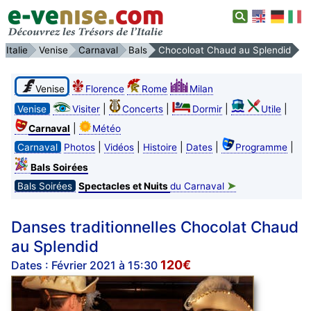
Italie
Venise
Carnaval
Bals
Chocoloat Chaud au Splendid
Venise
Florence
Rome
Milan
|
|
|
|
Venise
Visiter
Concerts
Dormir
Utile
|
Carnaval
Météo
|
|
|
|
|
Carnaval
Photos
Vidéos
Histoire
Dates
Programme
Bals Soirées
➤
Bals Soirées
Spectacles et Nuits
du Carnaval
Danses traditionnelles Chocolat Chaud
au Splendid
120€
Dates : Février 2021 à 15:30