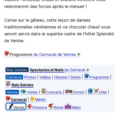
redonneront des forces après le menuet !
Cerise sur le gâteau, cette leçon de danses
traditionnelles vénitiennes et ce chocolat chaud vous
seront servis dans le superbe cadre de l'hôtel Splendid
de Venise.
➤
Programme
du Carnaval de Venise
➤
Bals Soirées
Spectacles et Nuits
du Carnaval
|
|
|
|
|
Carnaval
Photos
Vidéos
Histoire
Dates
Programme
Bals Soirées
|
|
|
|
Venise
Visiter
Concerts
Dormir
Utile
|
Carnaval
Météo
Venise
Florence
Rome
Milan