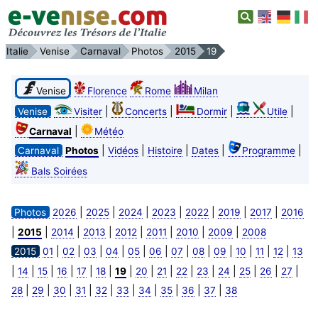
Italie
Venise
Carnaval
Photos
2015
19
Venise
Florence
Rome
Milan
|
|
|
|
Venise
Visiter
Concerts
Dormir
Utile
|
Carnaval
Météo
|
|
|
|
|
Carnaval
Photos
Vidéos
Histoire
Dates
Programme
Bals Soirées
|
|
|
|
|
|
|
Photos
2026
2025
2024
2023
2022
2019
2017
2016
|
|
|
|
|
|
|
|
2015
2014
2013
2012
2011
2010
2009
2008
|
|
|
|
|
|
|
|
|
|
|
|
2015
01
02
03
04
05
06
07
08
09
10
11
12
13
|
|
|
|
|
|
|
|
|
|
|
|
|
|
|
14
15
16
17
18
19
20
21
22
23
24
25
26
27
|
|
|
|
|
|
|
|
|
|
28
29
30
31
32
33
34
35
36
37
38