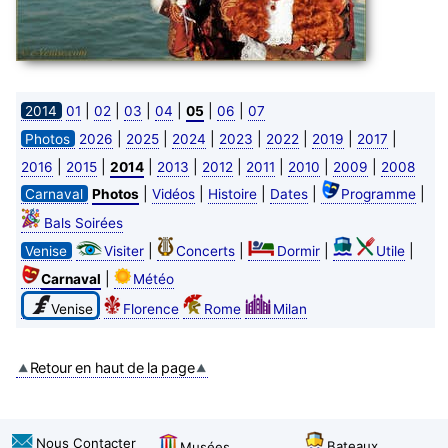
|
|
|
|
|
|
2014
01
02
03
04
05
06
07
|
|
|
|
|
|
|
Photos
2026
2025
2024
2023
2022
2019
2017
|
|
|
|
|
|
|
|
2016
2015
2014
2013
2012
2011
2010
2009
2008
|
|
|
|
|
Carnaval
Photos
Vidéos
Histoire
Dates
Programme
Bals Soirées
|
|
|
|
Venise
Visiter
Concerts
Dormir
Utile
|
Carnaval
Météo
Venise
Florence
Rome
Milan
Retour en haut de la page
Nous Contacter
Bateaux
Musées