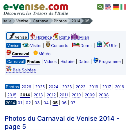
Italie
Venise
Carnaval
Photos
2014
05
Venise
Florence
Rome
Milan
|
|
|
|
Venise
Visiter
Concerts
Dormir
Utile
|
Carnaval
Météo
|
|
|
|
|
Carnaval
Photos
Vidéos
Histoire
Dates
Programme
Bals Soirées
|
|
|
|
|
|
|
Photos
2026
2025
2024
2023
2022
2019
2017
2016
|
|
|
|
|
|
|
|
2015
2014
2013
2012
2011
2010
2009
2008
|
|
|
|
|
|
2014
01
02
03
04
05
06
07
Photos du Carnaval de Venise 2014 -
page 5