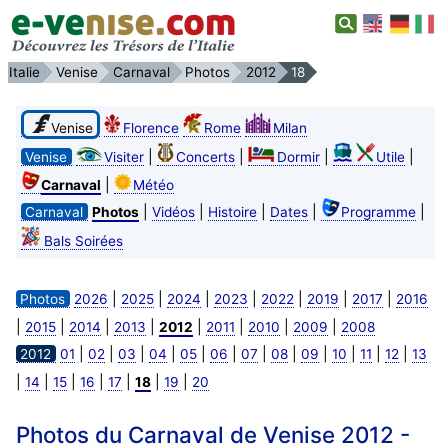
Italie
Venise
Carnaval
Photos
2012
18
Venise
Florence
Rome
Milan
|
|
|
|
Venise
Visiter
Concerts
Dormir
Utile
|
Carnaval
Météo
|
|
|
|
|
Carnaval
Photos
Vidéos
Histoire
Dates
Programme
Bals Soirées
|
|
|
|
|
|
|
Photos
2026
2025
2024
2023
2022
2019
2017
2016
|
|
|
|
|
|
|
|
2015
2014
2013
2012
2011
2010
2009
2008
|
|
|
|
|
|
|
|
|
|
|
|
2012
01
02
03
04
05
06
07
08
09
10
11
12
13
|
|
|
|
|
|
|
14
15
16
17
18
19
20
Photos du Carnaval de Venise 2012 -