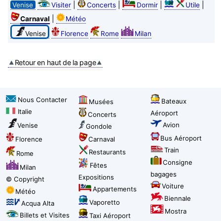
|
|
|
|
Venise
Visiter
Concerts
Dormir
Utile
|
Carnaval
Météo
Venise
Florence
Rome
Milan
Retour en haut de la page
Nous Contacter
Bateaux
Musées
Italie
Aéroport
Concerts
Avion
Venise
Gondole
Bus Aéroport
Florence
Carnaval
Train
Restaurants
Rome
Consigne
Fêtes
Milan
bagages
Expositions
© Copyright
Voiture
Appartements
Météo
Biennale
Vaporetto
Acqua Alta
Mostra
Billets et Visites
Taxi Aéroport