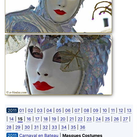
|
|
|
|
|
|
|
|
|
|
|
|
2011
01
02
03
04
05
06
07
08
09
10
11
12
13
|
|
|
|
|
|
|
|
|
|
|
|
|
|
|
14
15
16
17
18
19
20
21
22
23
24
25
26
27
|
|
|
|
|
|
|
|
28
29
30
31
32
33
34
35
36
|
2011
Carnaval en Bateau
Masques Costumes