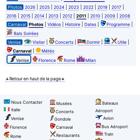
|
|
|
|
|
|
|
Photos
2026
2025
2024
2023
2022
2019
2017
|
|
|
|
|
|
|
|
2016
2015
2014
2013
2012
2011
2010
2009
2008
|
|
|
|
|
Carnaval
Photos
Vidéos
Histoire
Dates
Programme
Bals Soirées
|
|
|
|
Venise
Visiter
Concerts
Dormir
Utile
|
Carnaval
Météo
Venise
Florence
Rome
Milan
Retour en haut de la page
Nous Contacter
Bateaux
Musées
Italie
Aéroport
Concerts
Avion
Venise
Gondole
Bus Aéroport
Florence
Carnaval
Train
Restaurants
Rome