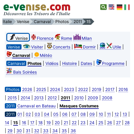
Italie
Venise
Carnaval
Photos
2011
15
Venise
Florence
Rome
Milan
|
|
|
|
Venise
Visiter
Concerts
Dormir
Utile
|
Carnaval
Météo
|
|
|
|
|
Carnaval
Photos
Vidéos
Histoire
Dates
Programme
Bals Soirées
|
|
|
|
|
|
|
Photos
2026
2025
2024
2023
2022
2019
2017
2016
|
|
|
|
|
|
|
|
2015
2014
2013
2012
2011
2010
2009
2008
|
2011
Carnaval en Bateau
Masques Costumes
|
|
|
|
|
|
|
|
|
|
|
|
|
2011
01
02
03
04
05
06
07
08
09
10
11
12
13
|
|
|
|
|
|
|
|
|
|
|
|
|
|
14
15
16
17
18
19
20
21
22
23
24
25
26
27
28
|
|
|
|
|
|
|
|
29
30
31
32
33
34
35
36