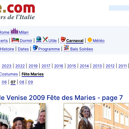
Rome
Milan
|
|
|
|
erts
Dormir
Utile
Carnaval
Météo
|
|
|
Histoire
Dates
Programme
Bals Soirées
|
|
|
|
|
|
|
|
|
|
2023
2022
2019
2017
2016
2015
2014
2013
2012
2011
|
Costumes
Fête Maries
|
|
|
|
06
07
08
09
e Venise 2009 Fête des Maries - page 7