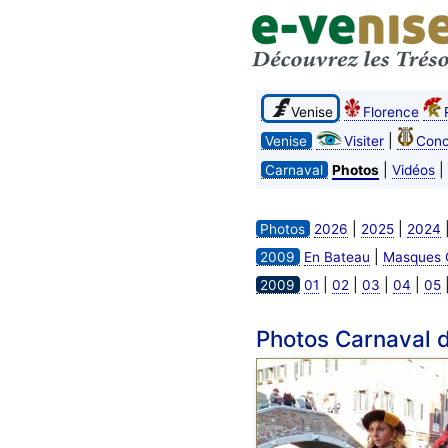
Venise
Florence
|
Venise
Visiter
Conc
|
|
Carnaval
Photos
Vidéos
|
|
Photos
2026
2025
2024
|
2009
En Bateau
Masques 
|
|
|
|
2009
01
02
03
04
05
Photos Carnaval d