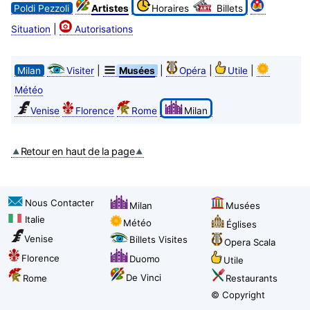
Poldi Pezzoli
Artistes
Horaires
Billets
|
Situation
Autorisations
|
|
|
|
Milan
Visiter
Musées
Opéra
Utile
Météo
Venise
Florence
Rome
Milan
Retour en haut de la page
Nous Contacter
Milan
Musées
Italie
Météo
Églises
Venise
Billets Visites
Opera Scala
Florence
Duomo
Utile
De Vinci
Rome
Restaurants
© Copyright