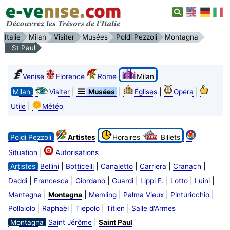
Italie
Milan
Visiter
Musées
Poldi Pezzoli
Montagna
St Paul
Venise
Florence
Rome
Milan
|
|
|
|
Milan
Visiter
Musées
Églises
Opéra
|
Utile
Météo
Poldi Pezzoli
Artistes
Horaires
Billets
|
Situation
Autorisations
|
|
|
|
|
Artistes
Bellini
Botticelli
Canaletto
Carriera
Cranach
|
|
|
|
|
|
|
Daddi
Francesca
Giordano
Guardi
Lippi F.
Lotto
Luini
|
|
|
|
|
Mantegna
Montagna
Memling
Palma Vieux
Pinturicchio
|
|
|
|
Pollaiolo
Raphaël
Tiepolo
Titien
Salle d'Armes
|
Montagna
Saint Jérôme
Saint Paul