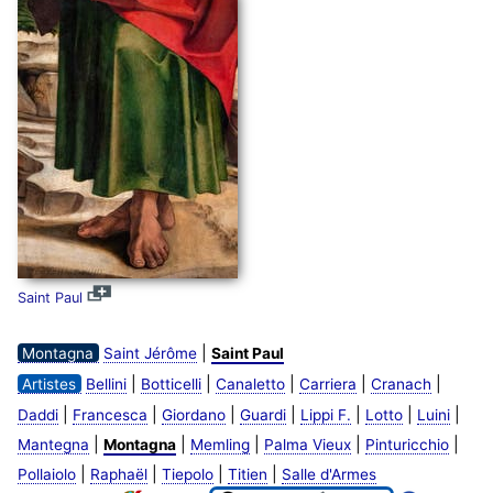
Saint Paul
|
Montagna
Saint Jérôme
Saint Paul
|
|
|
|
|
Artistes
Bellini
Botticelli
Canaletto
Carriera
Cranach
|
|
|
|
|
|
|
Daddi
Francesca
Giordano
Guardi
Lippi F.
Lotto
Luini
|
|
|
|
|
Mantegna
Montagna
Memling
Palma Vieux
Pinturicchio
|
|
|
|
Pollaiolo
Raphaël
Tiepolo
Titien
Salle d'Armes