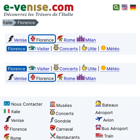
Italie
Florence
Venise
Florence
Rome
Milan
|
|
|
Florence
Visiter
Concerts
Utile
Météo
|
|
|
Florence
Visiter
Concerts
Utile
Météo
Venise
Florence
Rome
Milan
Nous Contacter
Bateaux
Musées
Italie
Aéroport
Concerts
Avion
Venise
Gondole
Bus Aéroport
Florence
Carnaval
Train
Restaurants
Rome